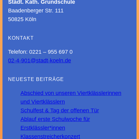
Städt. Kath. Grundschule
Baadenberger Str. 111
50825 Köln
KONTAKT
Telefon: 0221 – 955 697 0
02-4-901@stadt-koeln.de
NEUESTE BEITRÄGE
Abschied von unseren Viertklässlerinnen
und Viertklässlern
Schulfest & Tag der offenen Tür
Ablauf erste Schulwoche für
Erstklässler*innen
Klassenstreicherkonzert