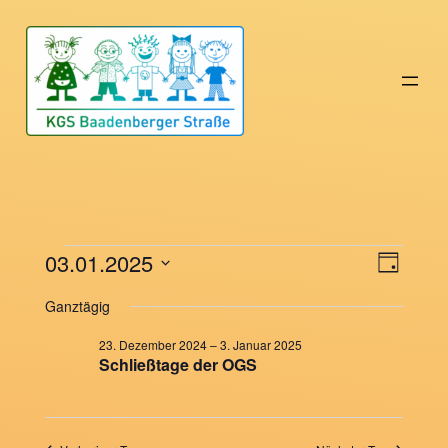
Veranstaltungen
03.01.2025
Vera
Ansi
Tag
Datum
Ansi
Navi
für
Ganztägig
wählen.
Navi
23. Dezember 2024
–
3. Januar 2025
3.
Schließtage der OGS
Januar