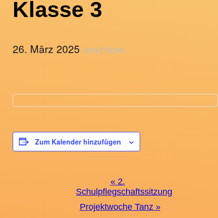
Klasse 3
26. März 2025
GANZTÄGIG
Zum Kalender hinzufügen
Veranstaltung-
«
2.
Schulpflegschaftssitzung
Navigation
Projektwoche Tanz
»