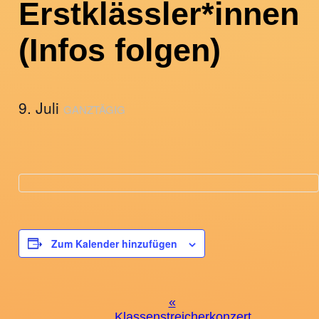
Erstklässler*innen
(Infos folgen)
9. Juli
GANZTÄGIG
Zum Kalender hinzufügen
Veranstaltung-
«
Klassenstreicherkonzert