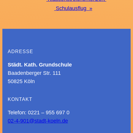
Navigation
Schulausflug
»
ADRESSE
Städt. Kath. Grundschule
Baadenberger Str. 111
50825 Köln
KONTAKT
Telefon: 0221 – 955 697 0
02-4-901@stadt-koeln.de