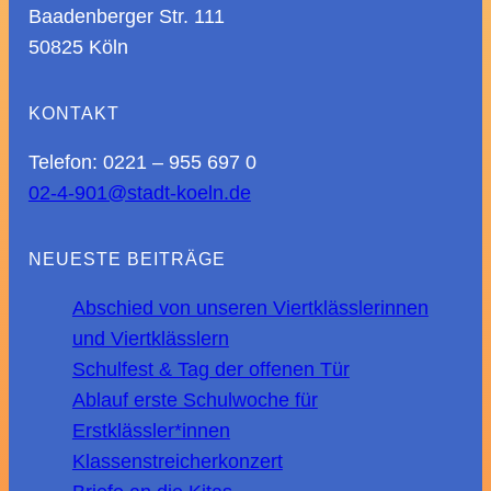
Baadenberger Str. 111
50825 Köln
KONTAKT
Telefon: 0221 – 955 697 0
02-4-901@stadt-koeln.de
NEUESTE BEITRÄGE
Abschied von unseren Viertklässlerinnen
und Viertklässlern
Schulfest & Tag der offenen Tür
Ablauf erste Schulwoche für
Erstklässler*innen
Klassenstreicherkonzert