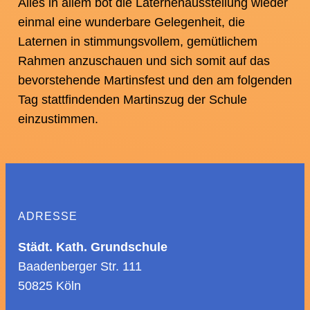
Alles in allem bot die Laternenausstellung wieder
einmal eine wunderbare Gelegenheit, die
Laternen in stimmungsvollem, gemütlichem
Rahmen anzuschauen und sich somit auf das
bevorstehende Martinsfest und den am folgenden
Tag stattfindenden Martinszug der Schule
einzustimmen.
ADRESSE
Städt. Kath. Grundschule
Baadenberger Str. 111
50825 Köln